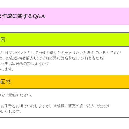
作成に関するQ&A
内容
誕生日プレゼントとして神様の贈りものを送りたいと考えているのですが
ge7には、お友達の(名前入り)でそれ以降には名前なしで(おともだち)
らう事は出来るのでしょうか？
いします。
の回答
のでご安心ください。
、お手数をお掛けいたしますが、通信欄に変更の旨ご記入いただけ
いいたします。